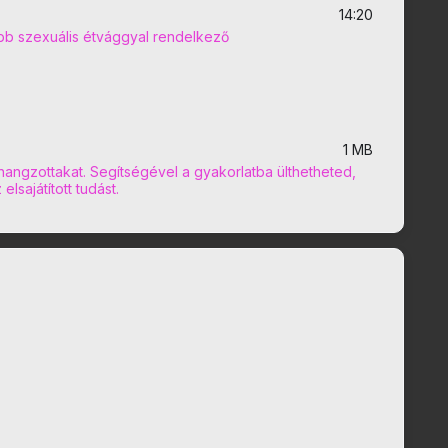
14:20
obb szexuális étvággyal rendelkező
1 MB
hangzottakat. Segítségével a gyakorlatba ülthetheted,
lsajátított tudást.