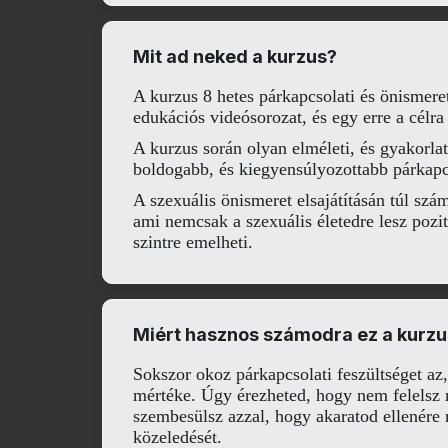
Mit ad neked a kurzus?
A kurzus 8 hetes párkapcsolati és önismere
edukációs videósorozat, és egy erre a célr
A kurzus során olyan elméleti, és gyakorla
boldogabb, és kiegyensúlyozottabb párkapcso
A szexuális önismeret elsajátításán túl sz
ami nemcsak a szexuális életedre lesz pozi
szintre emelheti.
Miért hasznos számodra ez a kurzu
Sokszor okoz párkapcsolati feszültséget az,
mértéke. Úgy érezheted, hogy nem felelsz
szembesülsz azzal, hogy akaratod ellenére 
közeledését.