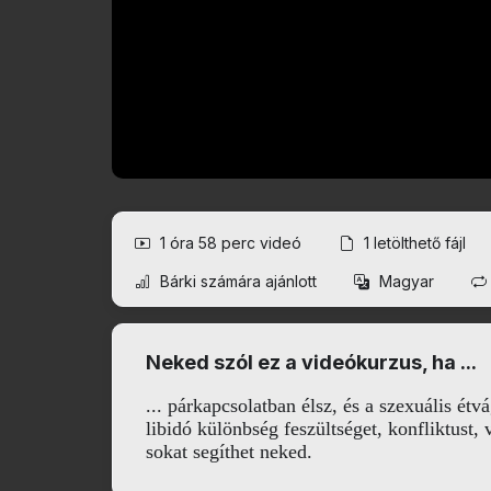
1 óra 58 perc
videó
1
letölthető fájl
Bárki számára ajánlott
Magyar
Neked szól ez a videókurzus, ha ...
... párkapcsolatban élsz, és a szexuális étv
libidó különbség feszültséget, konfliktust,
sokat segíthet neked.