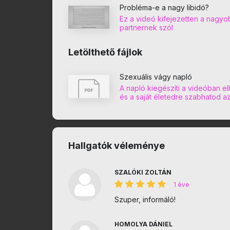
Probléma-e a nagy libidó?
Ez a videó kifejezetten a nagy
partnernek szól
Letölthető fájlok
Szexuális vágy napló
A napló kiegészíti a videóban el
és a saját életedre szabhatod az e
Hallgatók véleménye
SZALÓKI ZOLTÁN
1 éve
Szuper, informáló!
HOMOLYA DÁNIEL