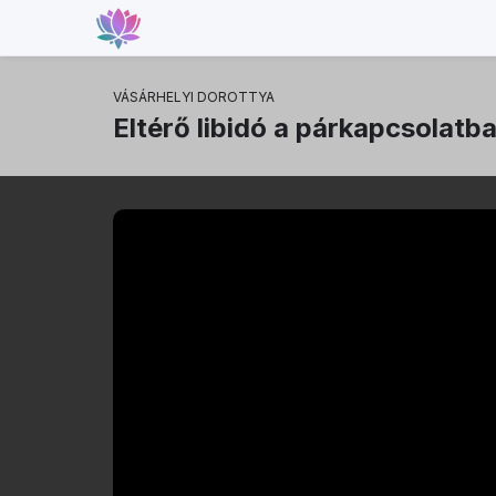
VÁSÁRHELYI DOROTTYA
Eltérő libidó a párkapcsolat