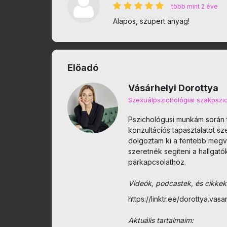
több mint 2 éve
Alapos, szupert anyag!
Előadó
Vásárhelyi Dorottya
Szexuálpszichológiai szakpszi
Pszichológusi munkám során 
konzultációs tapasztalatot s
dolgoztam ki a fentebb megvá
szeretnék segíteni a hallgat
párkapcsolathoz.
Videók, podcastek, és cikkek
https://linktr.ee/dorottya.vasa
Aktuális tartalmaim: