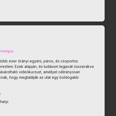
chológus
több ezer órányi egyéni, páros, és csoportos
zereztem. Ezek alapján, és tudásom legjavát összerakva
sárolható videókurzust, amellyel célirányosan
óknak, hogy megtalálják az utat egy boldogabb
:
rhelyi