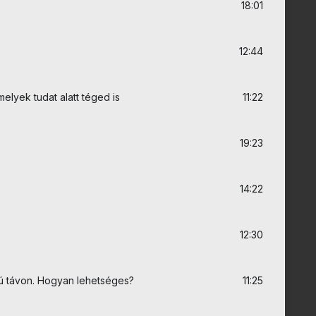
18:01
12:44
elyek tudat alatt téged is
11:22
19:23
14:22
12:30
ú távon. Hogyan lehetséges?
11:25