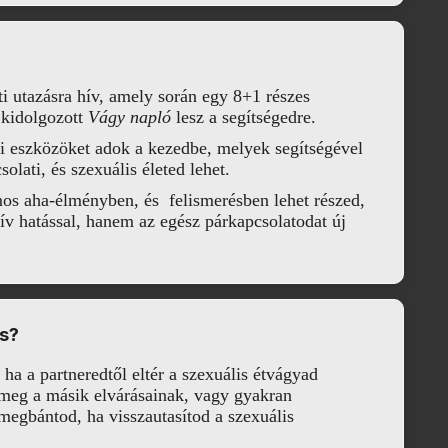
ti utazásra hív, amely során egy 8+1 részes
a kidolgozott
Vágy napló
lesz a segítségedre.
ti eszközöket adok a kezedbe, melyek segítségével
lati, és szexuális életed lehet.
ámos aha-élményben, és felismerésben lehet részed,
tív hatással, hanem az egész párkapcsolatodat új
s?
 ha a partneredtől eltér a szexuális étvágyad
 meg a másik elvárásainak, vagy gyakran
megbántod, ha visszautasítod a szexuális