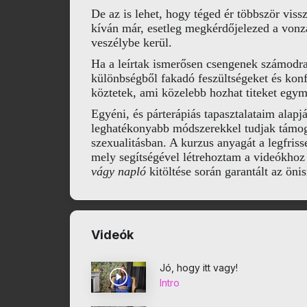
De az is lehet, hogy téged ér többször viss
kíván már, esetleg megkérdőjelezed a vonza
veszélybe kerül.
Ha a leírtak ismerősen csengenek számodra,
különbségből fakadó feszültségeket és konf
köztetek, ami közelebb hozhat titeket eg
Egyéni, és párterápiás tapasztalataim alapj
leghatékonyabb módszerekkel tudjak támogat
szexualitásban. A kurzus anyagát a legfris
mely segítségével létrehoztam a videókhoz
vágy napló
kitöltése során garantált az önis
Videók
Jó, hogy itt vagy!
Intro