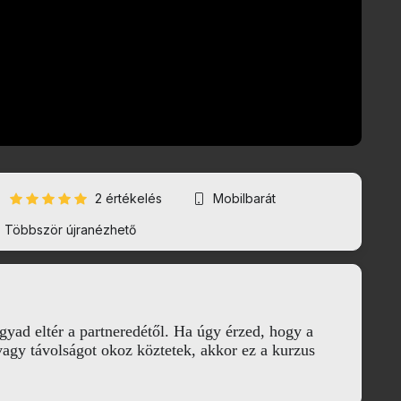
2 értékelés
Mobilbarát
Többször újranézhető
ágyad eltér a partneredétől. Ha úgy érzed, hogy a
 vagy távolságot okoz köztetek, akkor ez a kurzus