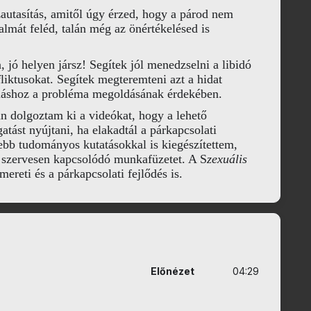
zautasítás, amitől úgy érzed, hogy a párod nem
lmát feléd, talán még az önértékelésed is
 jó helyen jársz! Segítek jól menedzselni a libidó
liktusokat. Segítek megteremteni azt a hidat
ymáshoz a probléma megoldásának érdekében.
án dolgoztam ki a videókat, hogy a lehető
ást nyújtani, ha elakadtál a párkapcsolati
sebb tudományos kutatásokkal is kiegészítettem,
 szervesen kapcsolódó munkafüzetet. A S
zexuális
mereti és a párkapcsolati fejlődés is.
Előnézet
04:29