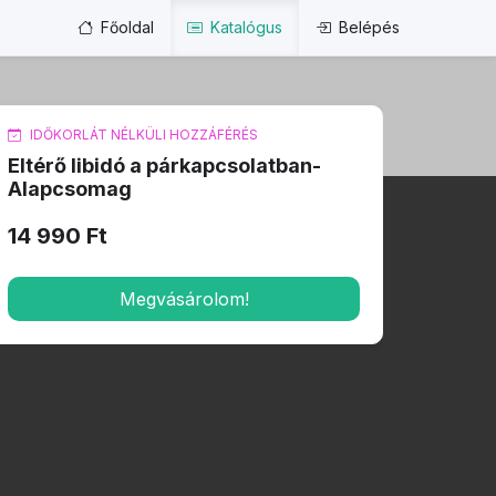
Főoldal
Katalógus
Belépés
IDŐKORLÁT NÉLKÜLI HOZZÁFÉRÉS
Eltérő libidó a párkapcsolatban-
Alapcsomag
14 990 Ft
Megvásárolom!