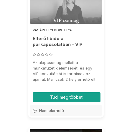
VÁSÁRHELYI DOROTTYA
Eltérő libidó a
párkapcsolatban - VIP
csomag
Az alapcsomag mellett a
munkafüzet kielemzését, és egy
VIP konzultációt is tartalmaz az
ajánlat. Már csak 2 hely érhető el!
Tudj meg többet!
Nem elérhető