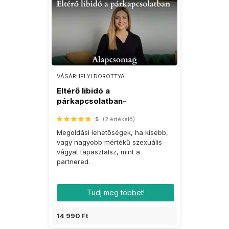
VÁSÁRHELYI DOROTTYA
Eltérő libidó a
párkapcsolatban-
Alapcsomag
5
(2 értékelő)
Megoldási lehetőségek, ha kisebb,
vagy nagyobb mértékű szexuális
vágyat tapasztalsz, mint a
partnered.
Tudj meg többet!
14 990 Ft