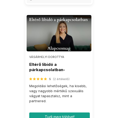
VÁSÁRHELYI DOROTTYA
Eltérő libidó a
párkapcsolatban-
Alapcsomag
5
(2 értékelő)
Megoldási lehetőségek, ha kisebb,
vagy nagyobb mértékű szexuális
vágyat tapasztalsz, mint a
partnered.
Tudj meg többet!