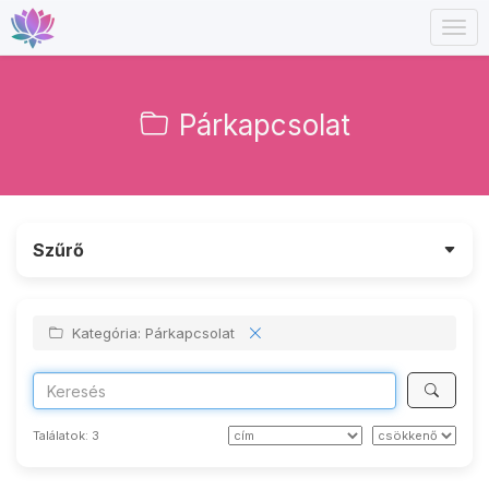
Togg
navig
Párkapcsolat
Szűrő
Kategória: Párkapcsolat
Találatok:
3