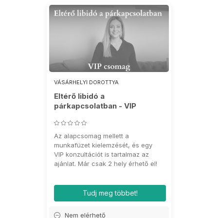
VÁSÁRHELYI DOROTTYA
Eltérő libidó a
párkapcsolatban - VIP
csomag
Az alapcsomag mellett a
munkafüzet kielemzését, és egy
VIP konzultációt is tartalmaz az
ajánlat. Már csak 2 hely érhető el!
Tudj meg többet!
Nem elérhető